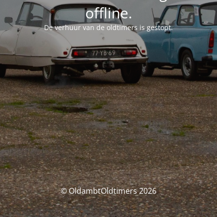
offline.
De verhuur van de oldtimers is gestopt.
© OldambtOldtimers 2026