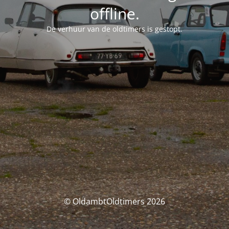
offline.
De verhuur van de oldtimers is gestopt.
© OldambtOldtimers 2026