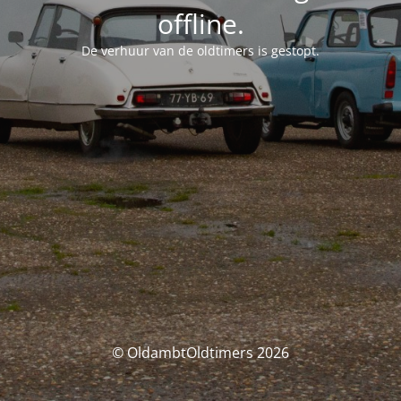
offline.
De verhuur van de oldtimers is gestopt.
© OldambtOldtimers 2026