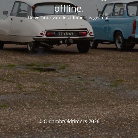
offline.
De verhuur van de oldtimers is gestopt.
© OldambtOldtimers 2026