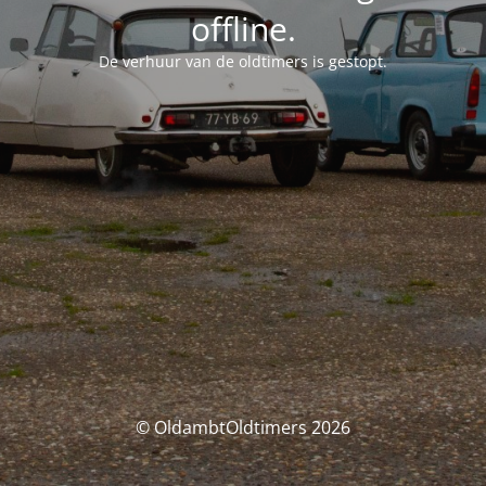
offline.
De verhuur van de oldtimers is gestopt.
© OldambtOldtimers 2026